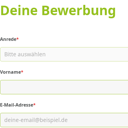
Deine Bewerbung
Anrede
*
(required)
Vorname
*
(required)
E-Mail-Adresse
*
(required)