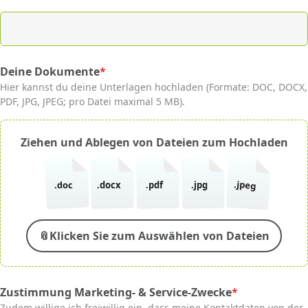
Deine Dokumente
*
(required)
Hier kannst du deine Unterlagen hochladen (Formate: DOC, DOCX,
PDF, JPG, JPEG; pro Datei maximal 5 MB).
Ziehen und Ablegen von Dateien zum Hochladen
.jpeg
.doc
.docx
.pdf
.jpg
📎
Klicken Sie zum Auswählen von Dateien
Zustimmung Marketing- & Service-Zwecke
*
(required)
Zudem willige ich freiwillig ein, dass meine Kontaktdaten von der