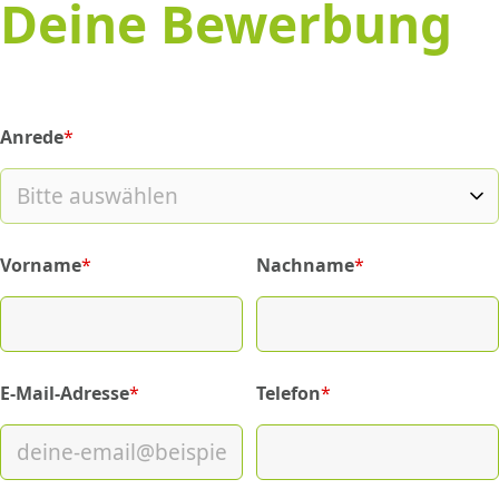
Deine Bewerbung
Anrede
*
(required)
Vorname
*
Nachname
*
(required)
(required)
E-Mail-Adresse
*
Telefon
*
(required)
(required)