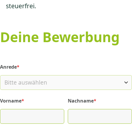
steuerfrei.
Deine Bewerbung
Anrede
*
(required)
Vorname
*
Nachname
*
(required)
(required)