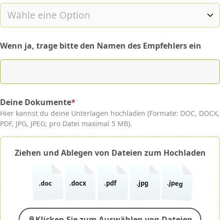
Wenn ja, trage bitte den Namen des Empfehlers ein
Deine Dokumente
*
(required)
Hier kannst du deine Unterlagen hochladen (Formate: DOC, DOCX,
PDF, JPG, JPEG; pro Datei maximal 5 MB).
Ziehen und Ablegen von Dateien zum Hochladen
.jpeg
.doc
.docx
.pdf
.jpg
📎
Klicken Sie zum Auswählen von Dateien