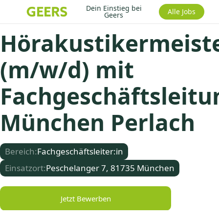
Dein Einstieg bei
Alle Jobs
Geers
Hörakustikermeist
(m/w/d) mit
Fachgeschäftsleitu
München Perlach
Bereich:
Fachgeschäftsleiter:in
Einsatzort:
Peschelanger 7, 81735 München
Jetzt Bewerben