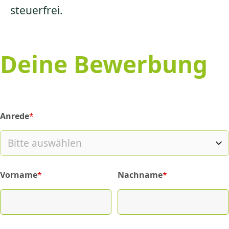
steuerfrei.
Deine Bewerbung
Anrede
*
(required)
Vorname
*
Nachname
*
(required)
(required)