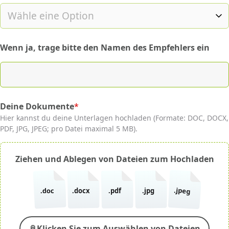
Wenn ja, trage bitte den Namen des Empfehlers ein
Deine Dokumente
*
(required)
Hier kannst du deine Unterlagen hochladen (Formate: DOC, DOCX,
PDF, JPG, JPEG; pro Datei maximal 5 MB).
Ziehen und Ablegen von Dateien zum Hochladen
.jpeg
.doc
.docx
.pdf
.jpg
📎
Klicken Sie zum Auswählen von Dateien