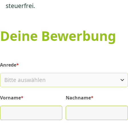
steuerfrei.
Deine Bewerbung
Anrede
*
(required)
Vorname
*
Nachname
*
(required)
(required)