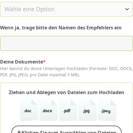
Wenn ja, trage bitte den Namen des Empfehlers ein
Deine Dokumente
*
(required)
Hier kannst du deine Unterlagen hochladen (Formate: DOC, DOCX,
PDF, JPG, JPEG; pro Datei maximal 5 MB).
Ziehen und Ablegen von Dateien zum Hochladen
.jpeg
.doc
.docx
.pdf
.jpg
📎
Klicken Sie zum Auswählen von Dateien