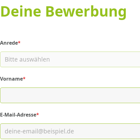
Deine Bewerbung
Anrede
*
(required)
Vorname
*
(required)
E-Mail-Adresse
*
(required)