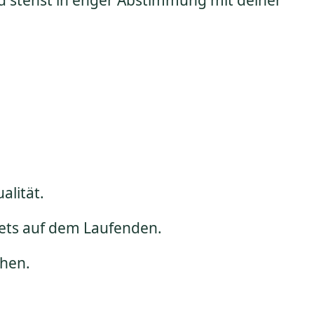
nd stehst in enger Abstimmung mit deiner
alität.
stets auf dem Laufenden.
chen.