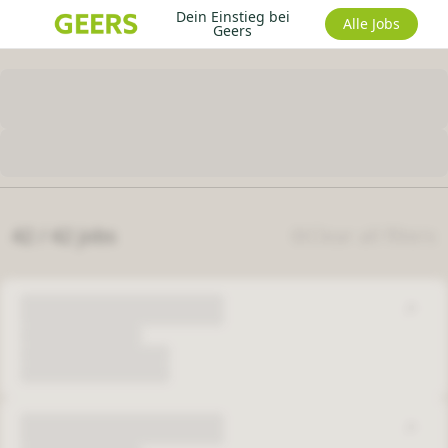
Dein Einstieg bei
Alle Jobs
Geers
42 / 42 jobs
Clear all filters