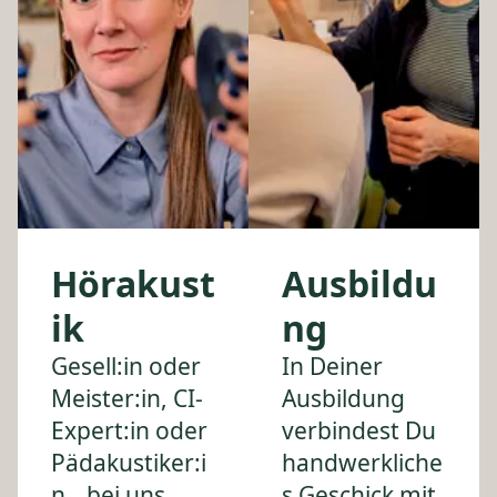
Hörakust
Ausbildu
ik
ng
Gesell:in oder
In Deiner
Meister:in, CI-
Ausbildung
Expert:in oder
verbindest Du
Pädakustiker:i
handwerkliche
n
bei uns
s Geschick mit