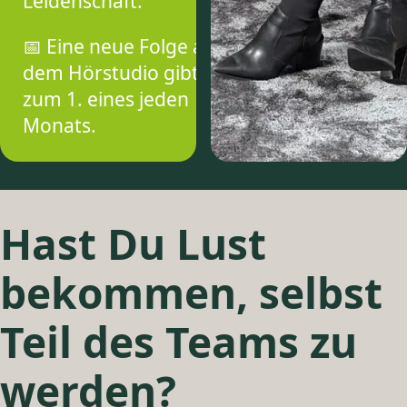
Leidenschaft.
📅 Eine neue Folge aus
dem Hörstudio gibt es
zum 1. eines jeden
Monats.
Hast Du Lust
bekommen, selbst
Teil des Teams zu
werden?