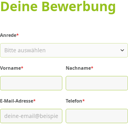
Deine Bewerbung
Anrede
*
(required)
Vorname
*
Nachname
*
(required)
(required)
E-Mail-Adresse
*
Telefon
*
(required)
(required)