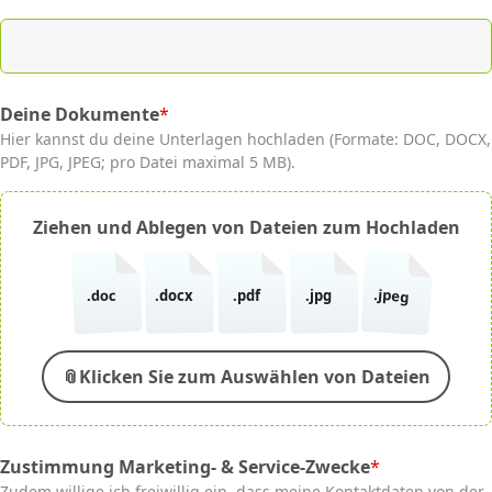
Deine Dokumente
*
(required)
Hier kannst du deine Unterlagen hochladen (Formate: DOC, DOCX,
PDF, JPG, JPEG; pro Datei maximal 5 MB).
Ziehen und Ablegen von Dateien zum Hochladen
.jpeg
.doc
.docx
.pdf
.jpg
📎
Klicken Sie zum Auswählen von Dateien
Zustimmung Marketing- & Service-Zwecke
*
(required)
Zudem willige ich freiwillig ein, dass meine Kontaktdaten von der