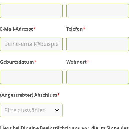
E-Mail-Adresse
*
Telefon
*
(required)
(required)
Geburtsdatum
*
Wohnort
*
(required)
(required)
(Angestrebter) Abschluss
*
(required)
Liegt bei Dir eine Beeinträchtigung vor, die im Sinne des