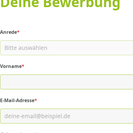
Deine Bewerbung
Anrede
*
(required)
Vorname
*
(required)
E-Mail-Adresse
*
(required)