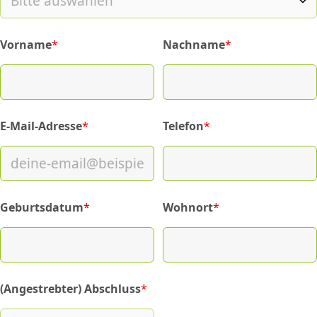
Vorname
*
Nachname
*
(required)
(required)
E-Mail-Adresse
*
Telefon
*
(required)
(required)
Geburtsdatum
*
Wohnort
*
(required)
(required)
(Angestrebter) Abschluss
*
(required)